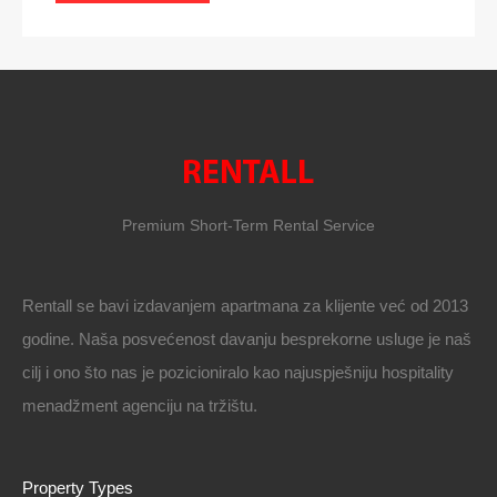
Premium Short-Term Rental Service
Rentall se bavi izdavanjem apartmana za klijente već od 2013
godine. Naša posvećenost davanju besprekorne usluge je naš
cilj i ono što nas je pozicioniralo kao najuspješniju hospitality
menadžment agenciju na tržištu.
Property Types